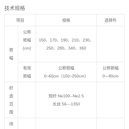
技术规格
项目
规格
选择件
公称
筘幅
150、170、190、210、230、
(cm)
250、280、340、360
筘
幅
有效
公称筘幅
公称筘幅
筘幅
0~60cm（150~250cm）
0~-80cm
织
造
短纤:Ne100--Ne2.5
范
长丝:56---1350
围
纬