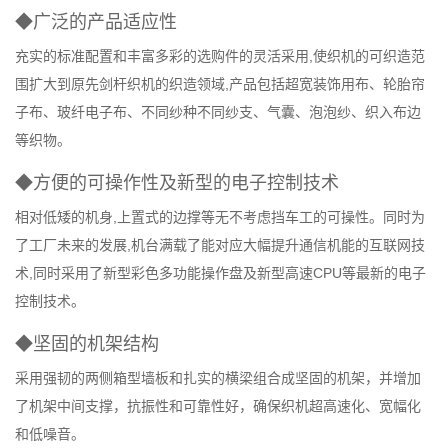
◆广泛的产品适应性
充实的标准配置和丰富多彩的选购件的灵活采用,使织机的可织造范
围扩大到原先剑杆织机的织造领域,产品包括超宽装饰用布、轮胎帘
子布、玻纤电子布、不同纱种不同纱支、气囊、泡泡纱、织入布边
等织物。
◆方便的可操作性及新型的电子控制技术
相对低矮的机身,上置式的边撑等无不考虑挡车工的可操性。同时为
了工厂未来的发展,机台满载了能对应大幅提升通信机能的互联网技
术,同时采用了新型彩色多功能操作盘及新型高速CPU等最新的电子
控制技术。
◆坚固的机架结构
采用强韧的两侧箱型墙板和扎实的横梁组合成坚固的机架，并增加
了机架中间支撑，抗振性和可靠性好，确保织机超高速化、宽幅化
和低噪音。