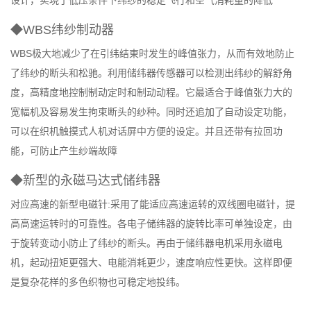
◆WBS纬纱制动器
WBS极大地减少了在引纬结東时发生的峰值张力，从而有效地防止
了纬纱的断头和松驰。利用储纬器传感器可以检测出纬纱的解舒角
度，高精度地控制制动定时和制动动程。它最适合于峰值张力大的
宽幅机及容易发生拘束断头的纱种。同时还追加了自动设定功能，
可以在织机触摸式人机对话屏中方便的设定。并且还带有拉回功
能，可防止产生纱端故障
◆新型的永磁马达式储纬器
对应高速的新型电磁针:采用了能适应高速运转的双线圈电磁针，提
高高速运转时的可靠性。各电子储纬器的旋转比率可单独设定，由
于旋转变动小防止了纬纱的断头。再由于储纬器电机采用永磁电
机，起动扭矩更强大、电能消耗更少，速度响应性更快。这样即便
是复杂花样的多色织物也可稳定地投纬。