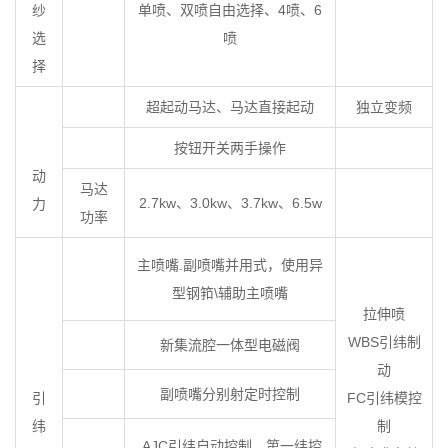
纱
单喷、双喷自由选择、4喷、6
选
喷
择
超起动马达、马达直接起动
独立变频
按钮开关两手操作
动
马达
2.7kw、3.0kw、3.7kw、6.5w
力
功率
主喷嘴.副喷嘴并用式，使用异
型钢筘\辅助主喷嘴
拉伸喷
WBS引纬制
新集流腔一体型电磁阀
动
副喷嘴分别射定时控制
引
FC引纬模控
纬
制
AJC引纬自动控制、第一纬控