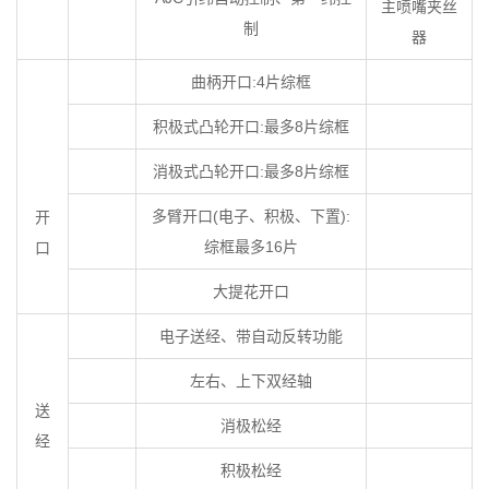
主喷嘴夹丝
制
器
曲柄开口:4片综框
积极式凸轮开口:最多8片综框
消极式凸轮开口:最多8片综框
多臂开口(电子、积极、下置):
开
综框最多16片
口
大提花开口
电子送经、带自动反转功能
左右、上下双经轴
送
消极松经
经
积极松经