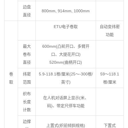
边盘
800mm, 914mm, 1000mm
直径
ETU电子卷取
自动变纬密
功能
最大
600mm(凸轮开口、多臂开
卷布
口、大提花开口)
直径
520mm(曲柄开口)
卷
纬密
5.9-118.1根/厘米(25～-300根/
59～118.1
取
范围
英寸)
根/厘米
织布
在人机对话屏上显示(米、
长度
码)、带定尺停车功能
计数
边撑
上置式(织前倾斜规格)
下置式